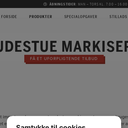
ÅBNINGSTIDER
: MAN – TORS KL. 7.00 – 16.00
FORSIDE
PRODUKTER
SPECIALOPGAVER
STILLADS
UDESTUE MARKISE
FÅ ET UFORPLIGTENDE TILBUD
 at importere de nye smarte udestue markise systemer som bruge
et er et unikt produkt til mange anvendelser fx. overdækninger 
Samtykke til cookies