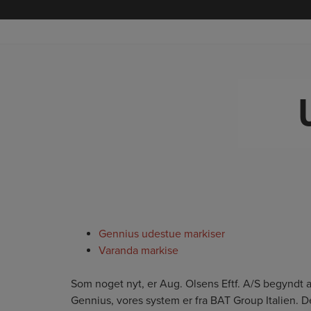
Hop
til
indholdet
Gennius udestue markiser
Varanda markise
Som noget nyt, er Aug. Olsens Eftf. A/S begyndt
Gennius, vores system er fra BAT Group Italien. D