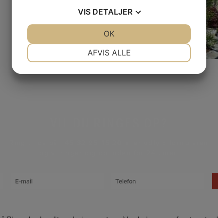
VIS
DETALJER
JA
NEJ
OK
JA
NEJ
NØDVENDIGE
PRÆFERENCER
AFVIS ALLE
JA
NEJ
JA
NEJ
MARKETING
STATISTIK
VIL DU RINGES OP?
Ring til os på
+45 32 95 15 20
eller udfyld formularen
og vi ringer dig op inden for 24 timer.