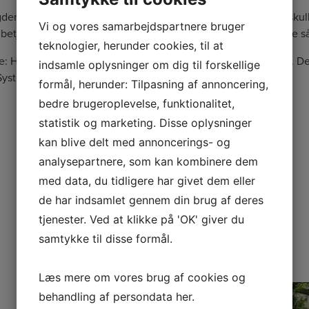
gden, men kan selvfølgelig sammenbygges så langt som det skulle
Vi og vores samarbejdspartnere bruger
tjening, samt vindmåler hvis det ønskes. Vi har egen systue så v
teknologier, herunder cookies, til at
: Hvid eller lys Grå. men kan speciel lakeres i alle RAL farver. D
indsamle oplysninger om dig til forskellige
stemet kan klare næsten alt slags vejr, dog ikke sne last.
formål, herunder: Tilpasning af annoncering,
bedre brugeroplevelse, funktionalitet,
statistik og marketing. Disse oplysninger
kan blive delt med annoncerings- og
analysepartnere, som kan kombinere dem
med data, du tidligere har givet dem eller
de har indsamlet gennem din brug af deres
tjenester. Ved at klikke på 'OK' giver du
samtykke til disse formål.
Læs mere om vores brug af cookies og
behandling af persondata
her
.