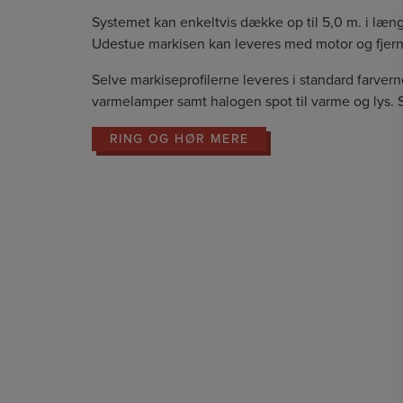
Systemet kan enkeltvis dække op til 5,0 m. i læn
Udestue markisen kan leveres med motor og fjernbe
Selve markiseprofilerne leveres i standard farverne
varmelamper samt halogen spot til varme og lys. Sy
RING OG HØR MERE