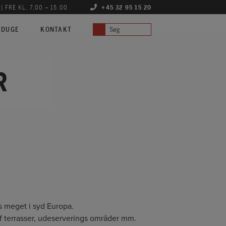
 | FRE KL. 7.00 – 15.00
+45 32 95 15 20
Search
 DUGE
KONTAKT
for:
R
s meget i syd Europa.
af terrasser, udeserverings områder mm.