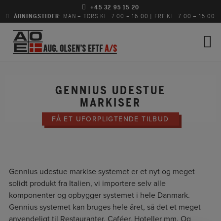
Hop
+45 32 95 15 20
ÅBNINGSTIDER
: MAN – TORS KL. 7.00 – 16.00 | FRE KL. 7.00 – 15.00
til
indholdet
GENNIUS UDESTUE
MARKISER
FÅ ET UFORPLIGTENDE TILBUD
Gennius udestue markise systemet er et nyt og meget
solidt produkt fra Italien, vi importere selv alle
komponenter og opbygger systemet i hele Danmark.
Gennius systemet kan bruges hele året, så det et meget
anvendeligt til Restauranter, Caféer, Hoteller mm. Og