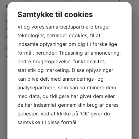
selvfølgelig også til private terrasse overdækninger, hvis
Samtykke til cookies
man ønsker et mere solidt og robust system, der også kan
bruges selv i kraftig blæst, og regn, dog ikke sne last.
Vi og vores samarbejdspartnere bruger
Gennius leveres i aluminium og limtræs profiler i flere
teknologier, herunder cookies, til at
størrelser alt efter anvendelse og overdæknings størrelse.
indsamle oplysninger om dig til forskellige
Dugen er en PVC Dug der er 100% vandtæt og stort set
formål, herunder: Tilpasning af annoncering,
vedligeholdsfri. Leveres i mange farver.
bedre brugeroplevelse, funktionalitet,
statistik og marketing. Disse oplysninger
kan blive delt med annoncerings- og
analysepartnere, som kan kombinere dem
med data, du tidligere har givet dem eller
de har indsamlet gennem din brug af deres
tjenester. Ved at klikke på 'OK' giver du
samtykke til disse formål.