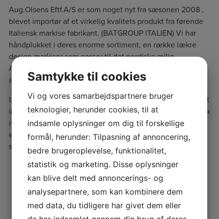
Aug.Olsens Eftf.A/S er som noget nyt fra sæsonen 2008 ,
blevet importør af et virkelig kvalitets produkt fra førende
Italiensk markise fabrikant. (BATGROUP ITALIEN) Vi har
håndplukket i deres enorme sortiment, en række lækre
design markiser som passer til det nordiske miljø.
Alle markise typer / modeller er fremstillet i lakeret
Samtykke til cookies
aluninium , samt bærerør og dugrør i behandlet stål.
Vi og vores samarbejdspartnere bruger
Udeliv-markiser er som noget nyt til sæsonen 2008, blevet
teknologier, herunder cookies, til at
importør af et virkelig kvalitets produkt fra førende Italiensk
markise fabrikant. (BATGroup) Vi har håndplukket i deres
indsamle oplysninger om dig til forskellige
enorme sortiment, en række virkelig gode design markiser
formål, herunder: Tilpasning af annoncering,
som passer til det nordiske miljø.
bedre brugeroplevelse, funktionalitet,
statistik og marketing. Disse oplysninger
kan blive delt med annoncerings- og
analysepartnere, som kan kombinere dem
med data, du tidligere har givet dem eller