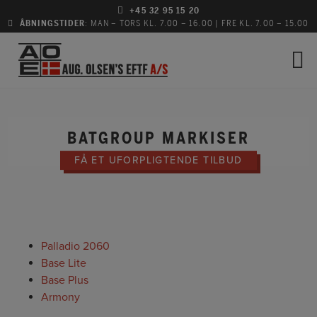
Hop
+45 32 95 15 20
ÅBNINGSTIDER
: MAN – TORS KL. 7.00 – 16.00 | FRE KL. 7.00 – 15.00
til
indholdet
BATGROUP MARKISER
FÅ ET UFORPLIGTENDE TILBUD
Palladio 2060
Base Lite
Base Plus
Armony