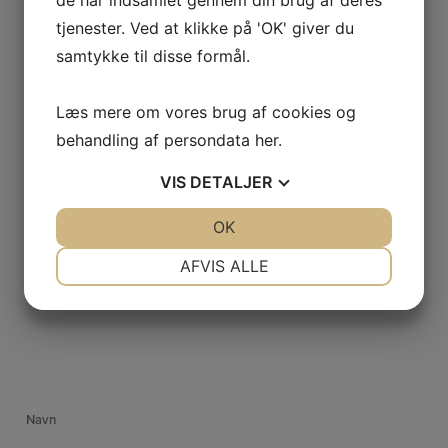
de har indsamlet gennem din brug af deres
tjenester. Ved at klikke på 'OK' giver du
samtykke til disse formål.
Læs mere om vores brug af cookies og
behandling af persondata
her
.
VIS
DETALJER
JA
NEJ
OK
JA
NEJ
NØDVENDIGE
PRÆFERENCER
AFVIS ALLE
VIL DU RINGES OP?
JA
NEJ
JA
NEJ
Ring til os på
+45 32 95 15 20
eller udfyld
MARKETING
STATISTIK
formularen og vi ringer dig op inden for 24
timer.